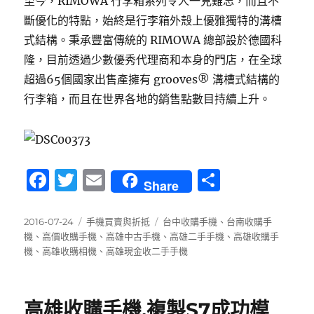
至今，RIMOWA 行李箱系列令人一見難忘，而且不
斷優化的特點，始終是行李箱外殼上優雅獨特的溝槽
式結構。秉承豐富傳統的 RIMOWA 總部設於德國科
隆，目前透過少數優秀代理商和本身的門店，在全球
超過65個國家出售產擁有 grooves® 溝槽式結構的
行李箱，而且在世界各地的銷售點數目持續上升。
F
T
E
分
Share
a
w
m
享
c
it
ai
發
分
標
2016-07-24
手機買賣與折抵
台中收購手機
、
台南收購手
佈
類
籤
機
、
高價收購手機
、
高雄中古手機
、
高雄二手手機
、
高雄收購手
e
te
l
日
機
、
高雄收購相機
、
高雄現金收二手手機
b
r
期:
o
高雄收購手機,複製S7成功模