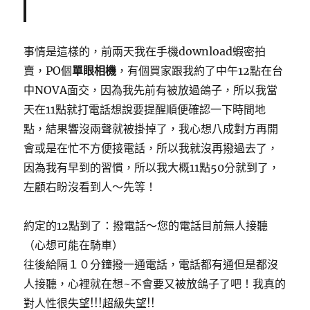
事情是這樣的，前兩天我在手機download蝦密拍
賣，PO個
單眼相機
，有個買家跟我約了中午12點在台
中NOVA面交，因為我先前有被放過鴿子，所以我當
天在11點就打電話想說要提醒順便確認一下時間地
點，結果響沒兩聲就被掛掉了，我心想八成對方再開
會或是在忙不方便接電話，所以我就沒再撥過去了，
因為我有早到的習慣，所以我大概11點50分就到了，
左顧右盼沒看到人～先等！
約定的12點到了：撥電話～您的電話目前無人接聽
（心想可能在騎車）
往後給隔１０分鐘撥一通電話，電話都有通但是都沒
人接聽，心裡就在想~不會要又被放鴿子了吧！我真的
對人性很失望!!!超級失望!!