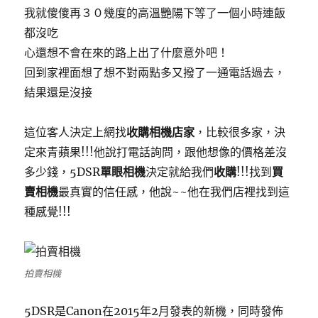
我就傻傻再３０幾度的高溫艷陽下等了一個小時連飯
都沒吃
心還想不會在來的路上出了什麼意外吧！
回到家裡面想了想不對兩點多又撥了一通電話過去，
結果還是沒接
這位客人決定上網找
收購相機店家
，比較很多家，決
定來青蘋果!!!他說打電話詢問，跟他想像的價格差沒
多少錢，5DSR
單眼相機
決定就給我們
收購
!!!找到
買
賣相機
最真實的信任感，他說~~他在我們店裡找到這
種感覺!!!
拍賣相機
5DSR是Canon在2015年2月發表的新機，同時發佈