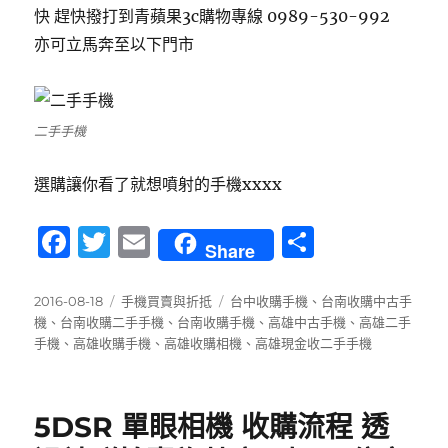
快 趕快撥打到青蘋果3c購物專線 0989-530-992
亦可立馬奔至以下門市
二手手機
選購讓你看了就想噴射的手機xxxx
F
T
E
分
Share
a
w
m
享
c
it
ai
發
分
標
2016-08-18
手機買賣與折抵
台中收購手機
、
台南收購中古手
佈
類
籤
機
、
台南收購二手手機
、
台南收購手機
、
高雄中古手機
、
高雄二手
e
te
l
日
手機
、
高雄收購手機
、
高雄收購相機
、
高雄現金收二手手機
b
r
期:
o
5DSR 單眼相機 收購流程 透
o