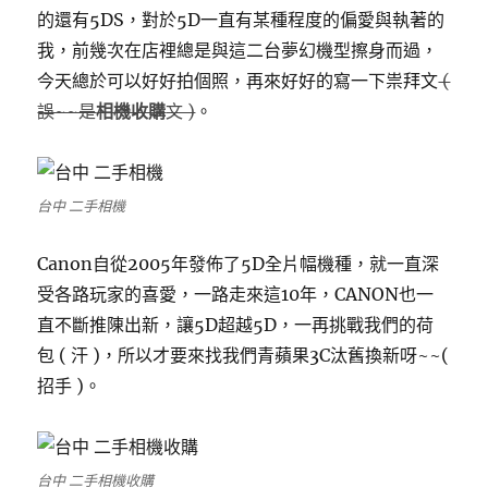
的還有5DS，對於5D一直有某種程度的偏愛與執著的
我，前幾次在店裡總是與這二台夢幻機型擦身而過，
今天總於可以好好拍個照，再來好好的寫一下祟拜文
(
誤~~是
相機收購
文 )
。
台中 二手相機
Canon自從2005年發佈了5D全片幅機種，就一直深
受各路玩家的喜愛，一路走來這10年，CANON也一
直不斷推陳出新，讓5D超越5D，一再挑戰我們的荷
包 ( 汗 )，所以才要來找我們青蘋果3C汰舊換新呀~~(
招手 )。
台中 二手相機收購