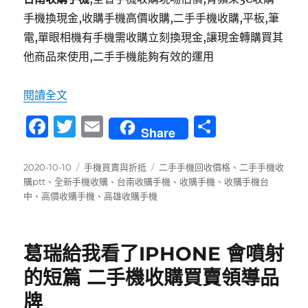
手機換現金,收購手機高價收購,二手手機收購,平板,筆
電,單眼相機有手機需收購立刻換現金,讓現金轉購買其
他商品來使用,二手手機能夠有效的運用
〈台南收購手機 | 舊手機買賣價格線上詢問 [回收
閱讀全文
F
T
E
分
Share
a
w
m
享
c
it
ai
發
分
標
2020-10-10
手機買賣與折抵
二手手機回收價格
、
二手手機收
佈
類
籤
購ptt
、
全新手機收購
、
台南收購手機
、
收購手機
、
收購手機台
e
te
l
日
中
、
高價收購手機
、
高雄收購手機
b
r
期:
o
葛瑞給我看了IPHONE 會噴射
o
的短篇 二手機收購買賣領導品
k
牌