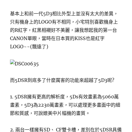
基本上和前一代5D3相比外型上並沒有太大的差異，
只有機身上的LOGO有不相同，小宅特別喜歡機身上
的R紅字，紅黑相襯好不美麗，讓我想起我的第一台
CANON單眼，當時在日本買的KISS也是紅字
LOGO~~(飄遠了)
而5DSR到底多了什麼厲害的功能來超越了5D3呢?
1. 5DSR擁有更高的解析度，5Ds有效畫素為5060萬
畫素，5D3為2230萬畫素，可以處理更多畫面中的細
節和質感，可說媲美中片幅機的畫質。
2. 兩台一樣擁有SD、 CF雙卡槽，差別在於5DSR具備