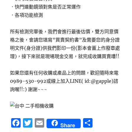
．快門連動鏡頭對焦是否正常運作
．各項功能檢測
所有檢測完畢後，我們會進行最後估價，雙方同意價
格之後，會請您填寫”買賣契約書”及需要您的身分證
明文件(身分證)供我們影印一份(影本會蓋上作廢章處
理)，接下來就是現場現金交易，就完成收購買賣嘍!!
如果您還有任何收購或產品上的問題，歡迎隨時來電
0989-530-992或線上加入LINE( id:@gapple)諮
詢喔!!:) 謝謝~~~
F
T
E
分
Share