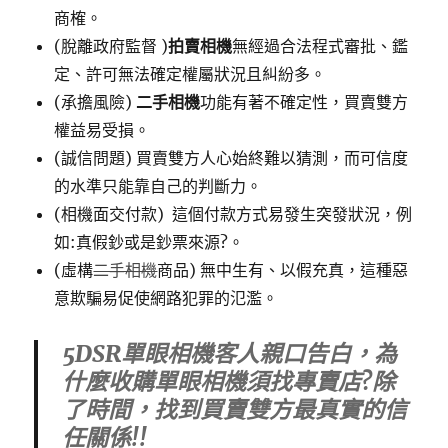
商榷。
(脫離政府監督 )
拍賣相機
無經過合法程式審批、鑑
定、許可無法確定權屬狀況且糾紛多。
(承擔風險)
二手相機
功能有著不確定性，買賣雙方
權益易受損。
(誠信問題) 買賣雙方人心始終難以猜測，而可信度
的水準只能靠自己的判斷力。
(相機面交付款) 這個付款方式易發生突發狀況，例
如:真假鈔或是鈔票來源?。
(虛構
二手相機
商品) 無中生有、以假充真，這種惡
意欺騙易促使網路犯罪的氾濫。
5DSR單眼相機客人親口告白，為
什麼收購單眼相機須找專賣店?除
了時間，找到買賣雙方最真實的信
任關係!!