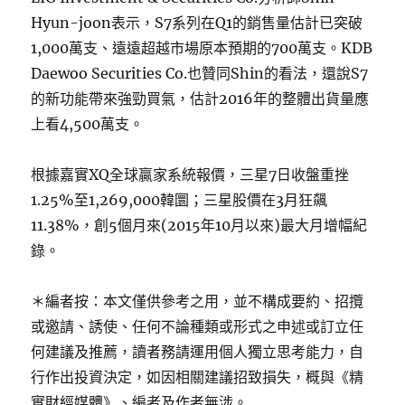
Hyun-joon表示，S7系列在Q1的銷售量估計已突破
1,000萬支、遠遠超越市場原本預期的700萬支。KDB
Daewoo Securities Co.也贊同Shin的看法，還說S7
的新功能帶來強勁買氣，估計2016年的整體出貨量應
上看4,500萬支。
根據嘉實XQ全球贏家系統報價，三星7日收盤重挫
1.25%至1,269,000韓圜；三星股價在3月狂飆
11.38%，創5個月來(2015年10月以來)最大月增幅紀
錄。
＊編者按：本文僅供參考之用，並不構成要約、招攬
或邀請、誘使、任何不論種類或形式之申述或訂立任
何建議及推薦，讀者務請運用個人獨立思考能力，自
行作出投資決定，如因相關建議招致損失，概與《精
實財經媒體》、編者及作者無涉。