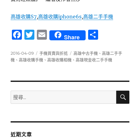
高雄收購S7
,
高雄收購iphone6s
,
高雄二手手機
F
T
E
分
Share
a
w
m
享
c
it
ai
發
分
標
2016-04-09
手機買賣與折抵
高雄中古手機
、
高雄二手手
佈
類
籤
機
、
高雄收購手機
、
高雄收購相機
、
高雄現金收二手手機
e
te
l
日
b
r
期:
o
o
搜
搜
尋
k
尋
關
鍵
字:
近期文章