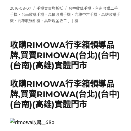
a
w
m
享
c
it
ai
發
分
標
2016-08-07
手機買賣與折抵
台中收購手機
、
台南收購二手
佈
類
籤
手機
、
台南收購手機
、
高價收購手機
、
高雄中古手機
、
高雄收購手
e
te
l
日
機
、
高雄收購相機
、
高雄現金收二手手機
b
r
期:
o
收購RIMOWA行李箱領導品
o
牌,買賣RIMOWA(台北)(台中)
k
(台南)(高雄)實體門市
收購RIMOWA行李箱
領導品
牌,買賣RIMOWA(台北)(台中)
(台南)(高雄)實體門市