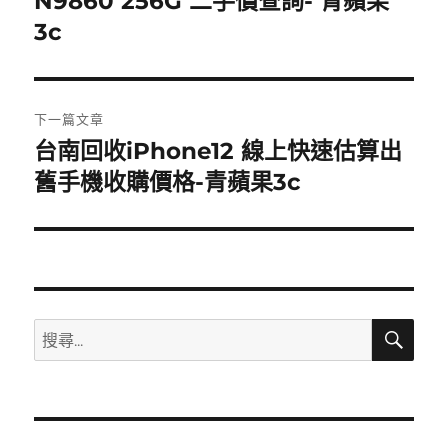
N9860 256G 二手價查詢- 青蘋果
導
篇
3c
覽
文
章:
下一篇文章
台南回收iPhone12 線上快速估算出
下
一
舊手機收購價格-青蘋果3c
篇
文
章:
搜
搜
尋
尋
關
鍵
字: