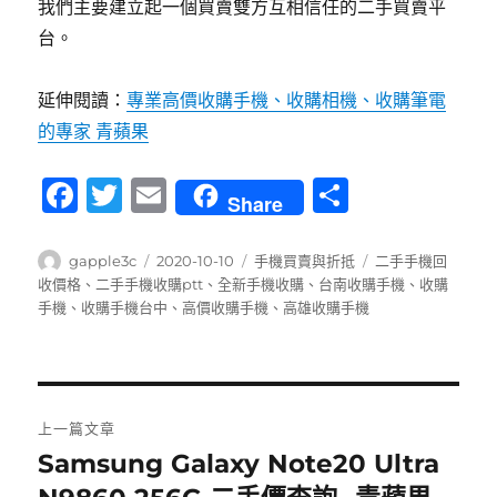
我們主要建立起一個買賣雙方互相信任的二手買賣平
台。
延伸閱讀：
專業高價收購手機、收購相機、收購筆電
的專家 青蘋果
F
T
E
分
Share
a
w
m
享
c
it
ai
作
發
分
標
gapple3c
2020-10-10
手機買賣與折抵
二手手機回
者
佈
類
籤
收價格
、
二手手機收購ptt
、
全新手機收購
、
台南收購手機
、
收購
e
te
l
日
手機
、
收購手機台中
、
高價收購手機
、
高雄收購手機
b
r
期:
o
o
文
上一篇文章
k
章
Samsung Galaxy Note20 Ultra
上
一