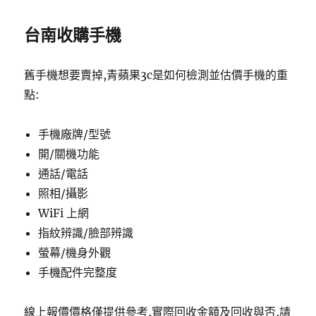
台南收購手機
舊手機想要賣掉,青蘋果3c是如何檢測並估價手機的重
點:
手機廠牌/型號
開/關機功能
通話/電話
照相/攝影
WiFi 上網
指紋辨識/臉部辨識
螢幕/機身外觀
手機配件完整度
線上報價價格僅提供參考,實際回收金額及回收與否,請