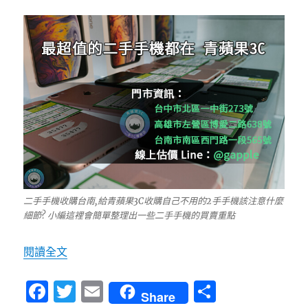
二手手機收購台南,給青蘋果3C收購自己不用的2手手機該注意什麼
細節? 小編這裡會簡單整理出一些二手手機的買賣重點
〈二手手機收購台南-青蘋果3c手機換現金-0989-
閱讀全文
F
T
E
分
Share