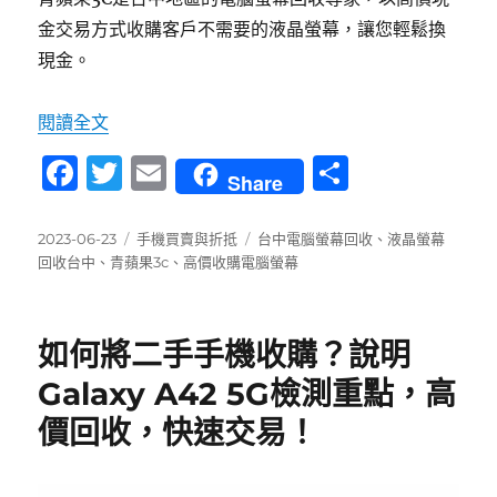
金交易方式收購客戶不需要的液晶螢幕，讓您輕鬆換
現金。
〈台中電腦螢幕回收 | 青蘋果3C高價現金交易專
閱讀全文
F
T
E
分
Share
a
w
m
享
c
it
ai
發
分
標
2023-06-23
手機買賣與折抵
台中電腦螢幕回收
、
液晶螢幕
佈
類
籤
回收台中
、
青蘋果3c
、
高價收購電腦螢幕
e
te
l
日
b
r
期:
o
如何將二手手機收購？說明
o
Galaxy A42 5G檢測重點，高
k
價回收，快速交易！