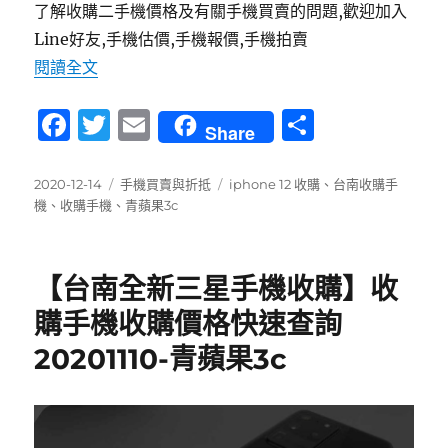
了解收購二手機價格及有關手機買賣的問題,歡迎加入
Line好友,手機估價,手機報價,手機拍賣
〈[收購] 收購IPhone 12 pro 藍/黑128G 台南
閱讀全文
F
T
E
分
Share
a
w
m
享
c
it
ai
發
分
標
2020-12-14
手機買賣與折抵
iphone 12 收購
、
台南收購手
佈
類
籤
機
、
收購手機
、
青蘋果3c
e
te
l
日
b
r
期:
o
【台南全新三星手機收購】收
o
購手機收購價格快速查詢
k
20201110-青蘋果3c