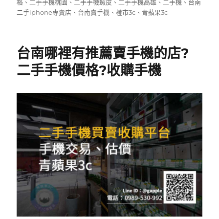
b
r
期:
格
、
二手手機桃園
、
二手手機蝦皮
、
二手手機高雄
、
二手機
、
台南
二手iphone專賣店
、
台南賣手機
、
橙市3c
、
青蘋果3c
o
o
k
台南哪裡有推薦賣手機的店?
二手手機價格?收購手機