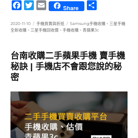
F
T
E
分
Share
a
w
m
享
c
it
ai
發
分
標
2020-11-10
手機買賣與折抵
Samsung手機收購
、
三星手機
佈
類
籤
全新收購
、
三星手機回收價
、
手機收購
、
青蘋果3c
e
te
l
日
b
r
期:
o
台南收購二手蘋果手機 賣手機
o
秘訣 | 手機店不會跟您說的秘
k
密