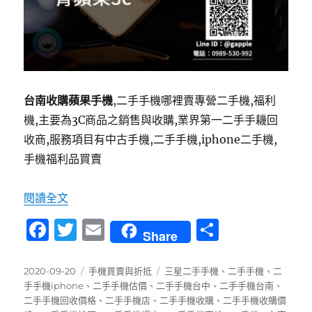
台南收購蘋果手機
,二手手機哪裡賣專營二手機,福利
機,主要為3C商品之銷售與收購,業界第一二手手耭回
收商,服務項目有中古手機,二手手機,iphone二手機,
手機福利品買賣
〈台南收購二手蘋果手機 賣手機秘訣 | 手機店不
閱讀全文
F
T
E
分
Share
a
w
m
享
c
it
ai
發
分
標
2020-09-20
手機買賣與折抵
三星二手手機
、
二手手機
、
二
佈
類
籤
手手機iphone
、
二手手機估價
、
二手手機台中
、
二手手機台南
、
e
te
l
日
二手手機回收價格
、
二手手機店
、
二手手機收購
、
二手手機收購價