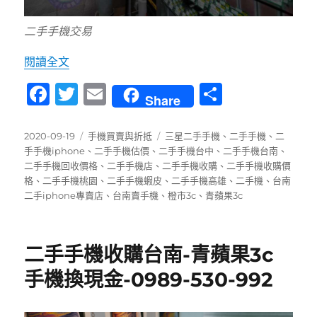
二手手機交易
〈台南哪裡有推薦賣手機的店?二手手機價格?收
閱讀全文
F
T
E
分
Share
a
w
m
享
c
it
ai
發
分
標
2020-09-19
手機買賣與折抵
三星二手手機
、
二手手機
、
二
佈
類
籤
手手機iphone
、
二手手機估價
、
二手手機台中
、
二手手機台南
、
e
te
l
日
二手手機回收價格
、
二手手機店
、
二手手機收購
、
二手手機收購價
b
r
期:
格
、
二手手機桃園
、
二手手機蝦皮
、
二手手機高雄
、
二手機
、
台南
二手iphone專賣店
、
台南賣手機
、
橙市3c
、
青蘋果3c
o
o
k
二手手機收購台南-青蘋果3c
手機換現金-0989-530-992