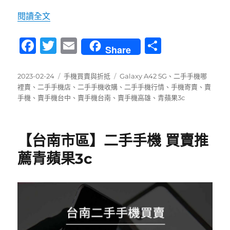
〈如何將二手手機收購？說明Galaxy A42 5
閱讀全文
F
T
E
分
Share
a
w
m
享
c
it
ai
發
分
標
2023-02-24
手機買賣與折抵
Galaxy A42 5G
、
二手手機哪
佈
類
籤
裡賣
、
二手手機店
、
二手手機收購
、
二手手機行情
、
手機寄賣
、
賣
e
te
l
日
手機
、
賣手機台中
、
賣手機台南
、
賣手機高雄
、
青蘋果3c
b
r
期:
o
【台南市區】二手手機 買賣推
o
薦青蘋果3c
k