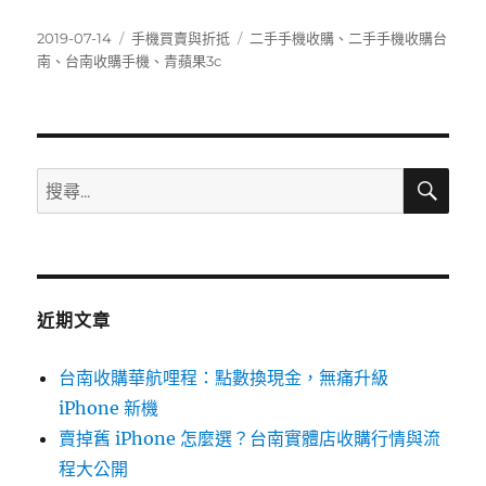
a
w
m
享
c
it
ai
發
分
標
2019-07-14
手機買賣與折抵
二手手機收購
、
二手手機收購台
佈
類
籤
南
、
台南收購手機
、
青蘋果3c
e
te
l
日
b
r
期:
o
o
搜
搜
尋
k
尋
關
鍵
字:
近期文章
台南收購華航哩程：點數換現金，無痛升級
iPhone 新機
賣掉舊 iPhone 怎麼選？台南實體店收購行情與流
程大公開