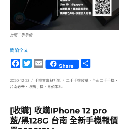
台南二手手機
〈【台南市區】二手手機 買賣推薦青蘋果3c〉
閱讀全文
F
T
E
分
Share
a
w
m
享
c
it
ai
發
分
標
2020-12-23
手機買賣與折抵
二手手機收購
、
台南二手手機
、
佈
類
籤
台南必去
、
收購手機
、
青蘋果3c
e
te
l
日
b
r
期:
o
[收購] 收購IPhone 12 pro
o
藍/黑128G 台南 全新手機報價
k