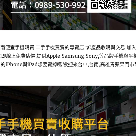
南便宜手機購買 二手手機買賣的專賣店 3C產品收購與交易,加
即線上免費估價,提供Apple,Samsung,Sony,等品牌手機與平
的iPhone與iPad想要賣掉嗎 歡迎來台中,台南,高雄青蘋果門市