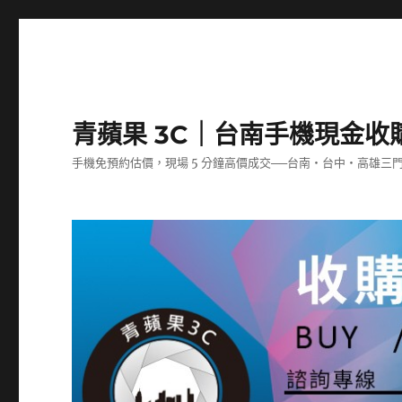
青蘋果 3C｜台南手機現金收
手機免預約估價，現場 5 分鐘高價成交──台南‧台中‧高雄