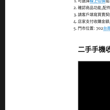
可選擇
線上估價
或
確認商品功能,配件
請客戶填寫買賣契
店家支付收購金額
門市位置: 702
台
二手手機