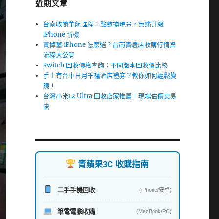
近期文章
台南收購華航哩程：點數換現金，無痛升級
iPhone 新機
賣掉舊 iPhone 怎麼選？台南實體店收購行情與
流程大公開
Switch 回收價格查詢：不同版本回收價比較
手上有台中日月千禧酒店禮券？教你如何輕鬆變
現！
台灣小米12 Ultra 回收店家推薦｜現場估價交易
快
青蘋果3C 收購指南
二手手機回收
(iPhone/安卓)
筆電電腦收購
(MacBook/PC)