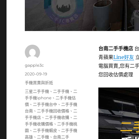
台南二手手機店
台
青蘋果
Line好友
立
作
gapple3c
電腦買賣,您有二手
者
發
2020-09-19
您回收估價處理
佈
分
手機買賣與折抵
日
類
標
三星二手手機
、
二手手機
、
二
期:
籤
手手機iphone
、
二手手機估
價
、
二手手機台中
、
二手手機
台南
、
二手手機回收價格
、
二
手手機店
、
二手手機收購
、
二
手手機收購價格
、
二手手機桃
園
、
二手手機蝦皮
、
二手手機
高雄
、
二手機
、
台南二手