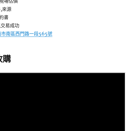
現場估價
,來源
約書
,交易成功
南市南區西門路一段565號
收購