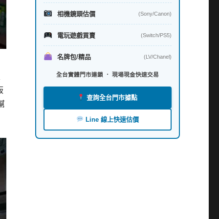
相機鏡頭估價
(Sony/Canon)
電玩遊戲買賣
(Switch/PS5)
名牌包/精品
(LV/Chanel)
全台實體門市連鎖 ． 現場現金快速交易
入
板
查詢全台門市據點
幫
Line 線上快速估價