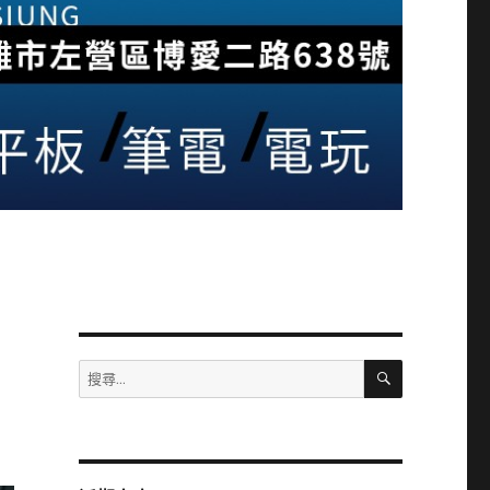
搜
搜
尋
尋
關
鍵
字: