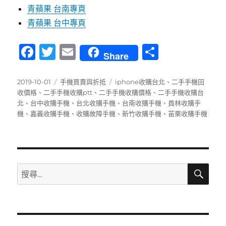
青蘋果 台南專頁
青蘋果 台中專頁
F
T
E
分
Share
a
w
m
享
c
it
ai
發
分
標
2019-10-01
手機買賣與折抵
iphone收購台北
、
二手手機回
佈
類
籤
收價格
、
二手手機收購ptt
、
二手手機收購價格
、
二手手機收購台
e
te
l
日
北
、
台中收購手機
、
台北收購手機
、
台南收購手機
、
員林收購手
b
r
期:
機
、
嘉義收購手機
、
收購故障手機
、
新竹收購手機
、
苗栗收購手機
o
o
k
搜
搜
尋
尋
關
鍵