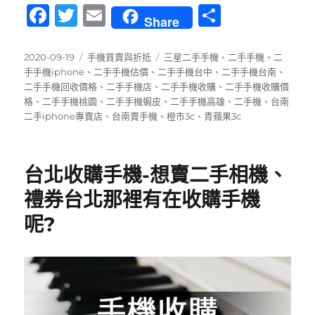
F
T
E
分
Share
a
w
m
享
c
it
ai
發
分
標
2020-09-19
手機買賣與折抵
三星二手手機
、
二手手機
、
二
佈
類
籤
手手機iphone
、
二手手機估價
、
二手手機台中
、
二手手機台南
、
e
te
l
日
二手手機回收價格
、
二手手機店
、
二手手機收購
、
二手手機收購價
b
r
期:
格
、
二手手機桃園
、
二手手機蝦皮
、
二手手機高雄
、
二手機
、
台南
二手iphone專賣店
、
台南賣手機
、
橙市3c
、
青蘋果3c
o
o
k
台北收購手機-想賣二手相機、
禮券台北那裡有在收購手機
呢?