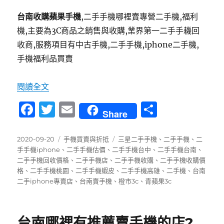
台南收購蘋果手機
,二手手機哪裡賣專營二手機,福利
機,主要為3C商品之銷售與收購,業界第一二手手耭回
收商,服務項目有中古手機,二手手機,iphone二手機,
手機福利品買賣
〈台南收購二手蘋果手機 賣手機秘訣 | 手機店不
閱讀全文
F
T
E
分
Share
a
w
m
享
c
it
ai
發
分
標
2020-09-20
手機買賣與折抵
三星二手手機
、
二手手機
、
二
佈
類
籤
手手機iphone
、
二手手機估價
、
二手手機台中
、
二手手機台南
、
e
te
l
日
二手手機回收價格
、
二手手機店
、
二手手機收購
、
二手手機收購價
b
r
期:
格
、
二手手機桃園
、
二手手機蝦皮
、
二手手機高雄
、
二手機
、
台南
二手iphone專賣店
、
台南賣手機
、
橙市3c
、
青蘋果3c
o
o
k
台南哪裡有推薦賣手機的店?