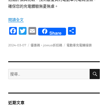
確保您的充電體驗無憂無慮。
〈電動車充電轉接頭評價與比較：選擇最優質的
閱讀全文
F
T
E
分
Share
a
w
m
享
c
it
ai
發
分
標
2024-03-07
優惠碼
、
jowua折扣碼
電動車充電轉接頭
佈
類
籤
e
te
l
日
b
r
期:
o
搜
搜
尋
o
尋
k
關
鍵
字:
近期文章