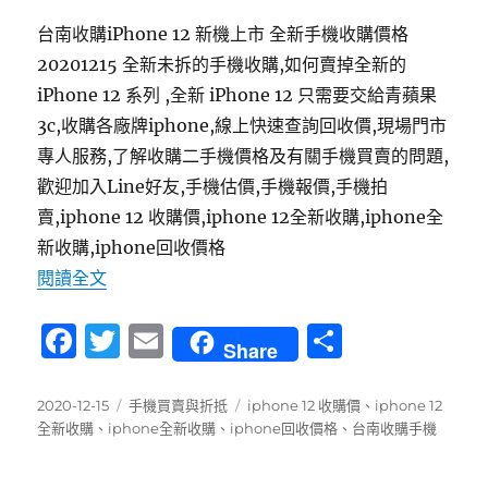
台南收購iPhone 12 新機上市 全新手機收購價格
20201215 全新未拆的手機收購,如何賣掉全新的
iPhone 12 系列 ,全新 iPhone 12 只需要交給青蘋果
3c,收購各廠牌iphone,線上快速查詢回收價,現場門市
專人服務,了解收購二手機價格及有關手機買賣的問題,
歡迎加入Line好友,手機估價,手機報價,手機拍
賣,
iphone 12 收購價,iphone 12全新收購,iphone全
新收購,iphone回收價格
〈台南市iPhone 12 新機上市 – 全新手機收購價格2
閱讀全文
F
T
E
分
Share
a
w
m
享
c
it
ai
發
分
標
2020-12-15
手機買賣與折抵
iphone 12 收購價
、
iphone 12
佈
類
籤
全新收購
、
iphone全新收購
、
iphone回收價格
、
台南收購手機
e
te
l
日
b
r
期: