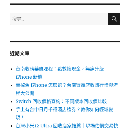
o
o
搜
搜
尋
k
尋
關
鍵
字:
近期文章
台南收購華航哩程：點數換現金，無痛升級
iPhone 新機
賣掉舊 iPhone 怎麼選？台南實體店收購行情與流
程大公開
Switch 回收價格查詢：不同版本回收價比較
手上有台中日月千禧酒店禮券？教你如何輕鬆變
現！
台灣小米12 Ultra 回收店家推薦｜現場估價交易快