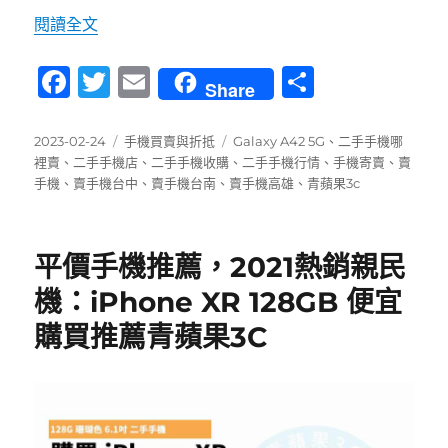
〈如何將二手手機收購？說明Galaxy A42 5
閱讀全文
F
T
E
分
Share
a
w
m
享
c
it
ai
發
分
標
2023-02-24
手機買賣與折抵
Galaxy A42 5G
、
二手手機哪
佈
類
籤
裡賣
、
二手手機店
、
二手手機收購
、
二手手機行情
、
手機寄賣
、
賣
e
te
l
日
手機
、
賣手機台中
、
賣手機台南
、
賣手機高雄
、
青蘋果3c
b
r
期:
o
平價手機推薦，2021熱銷親民
o
機：iPhone XR 128GB 便宜
k
購買推薦青蘋果3C