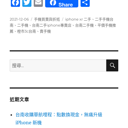
F
T
E
分
Share
a
w
m
享
c
it
ai
發
分
標
2021-12-06
手機買賣與折抵
iphone xr 二手
、
二手手機台
佈
類
籤
南
、
二手機
、
台南二手iphone專賣店
、
台南二手機
、
平價手機推
e
te
l
日
薦
、
橙市3c台南
、
賣手機
b
r
期:
o
o
搜
搜
k
尋
尋
關
鍵
字:
近期文章
台南收購華航哩程：點數換現金，無痛升級
iPhone 新機