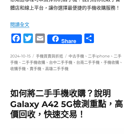
體店和線上平台，讓你選擇最便捷的手機收購服務！
〈還在猶豫手機回收？看看這些好處再決定！〉
閱讀全文
F
T
E
分
Share
a
w
m
享
c
it
ai
發
分
標
2024-10-15
手機買賣與折抵
中古手機
、
二手iphone
、
二手
佈
類
籤
手機
、
二手手機收購
、
台中二手手機
、
台南二手手機
、
手機收購
、
e
te
l
日
收購手機
、
賣手機
、
高雄二手手機
b
r
期:
o
如何將二手手機收購？說明
o
Galaxy A42 5G檢測重點，高
k
價回收，快速交易！