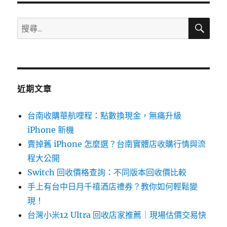
o
搜
搜
k
尋
尋
關
鍵
字:
近期文章
台南收購華航哩程：點數換現金，無痛升級
iPhone 新機
賣掉舊 iPhone 怎麼選？台南實體店收購行情與流
程大公開
Switch 回收價格查詢：不同版本回收價比較
手上有台中日月千禧酒店禮券？教你如何輕鬆變
現！
台灣小米12 Ultra 回收店家推薦｜現場估價交易快