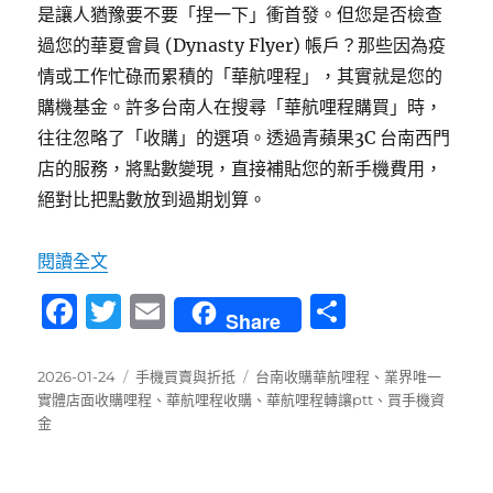
是讓人猶豫要不要「捏一下」衝首發。但您是否檢查
過您的華夏會員 (Dynasty Flyer) 帳戶？那些因為疫
情或工作忙碌而累積的「華航哩程」，其實就是您的
購機基金。許多台南人在搜尋「華航哩程購買」時，
往往忽略了「收購」的選項。透過青蘋果3C 台南西門
店的服務，將點數變現，直接補貼您的新手機費用，
絕對比把點數放到過期划算。
〈台南收購華航哩程：點數換現金，無痛升級 iPho
閱讀全文
F
T
E
分
Share
a
w
m
享
c
it
ai
發
分
標
2026-01-24
手機買賣與折抵
台南收購華航哩程
、
業界唯一
佈
類
籤
實體店面收購哩程
、
華航哩程收購
、
華航哩程轉讓ptt
、
買手機資
e
te
l
日
金
b
r
期:
o