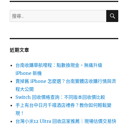
o
搜
搜
k
尋
尋
關
鍵
字:
近期文章
台南收購華航哩程：點數換現金，無痛升級
iPhone 新機
賣掉舊 iPhone 怎麼選？台南實體店收購行情與流
程大公開
Switch 回收價格查詢：不同版本回收價比較
手上有台中日月千禧酒店禮券？教你如何輕鬆變
現！
台灣小米12 Ultra 回收店家推薦｜現場估價交易快