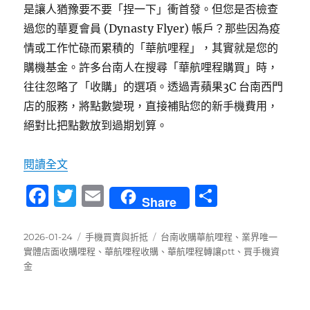
是讓人猶豫要不要「捏一下」衝首發。但您是否檢查
過您的華夏會員 (Dynasty Flyer) 帳戶？那些因為疫
情或工作忙碌而累積的「華航哩程」，其實就是您的
購機基金。許多台南人在搜尋「華航哩程購買」時，
往往忽略了「收購」的選項。透過青蘋果3C 台南西門
店的服務，將點數變現，直接補貼您的新手機費用，
絕對比把點數放到過期划算。
〈台南收購華航哩程：點數換現金，無痛升級 iPho
閱讀全文
F
T
E
分
Share
a
w
m
享
c
it
ai
發
分
標
2026-01-24
手機買賣與折抵
台南收購華航哩程
、
業界唯一
佈
類
籤
實體店面收購哩程
、
華航哩程收購
、
華航哩程轉讓ptt
、
買手機資
e
te
l
日
金
b
r
期:
o