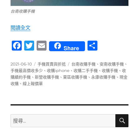
台南收購手機
〈【台南收購手機】線上查詢手機能收多少 0989-5
閱讀全文
F
T
E
分
Share
a
w
m
享
c
it
ai
發
分
標
2021-06-10
手機買賣與折抵
台南收購手機
、
安南收購手機
、
佈
類
籤
手機最高價收多少
、
收購iphone
、
收購二手手機
、
收購手機
、
收
e
te
l
日
購續約手機
、
新營收購手機
、
東區收購手機
、
永康收購手機
、
現金
b
r
期:
收購
、
線上報價單
o
o
k
搜
搜
尋
尋
關