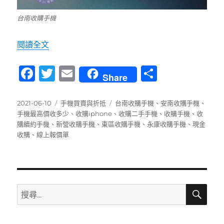
台南收購手機
〈【台南收購手機】線上查詢手機能收多少 0989-5
閱讀全文
F
T
E
分
Share
a
w
m
享
c
it
ai
發
分
標
2021-06-10
手機買賣與折抵
台南收購手機
、
安南收購手機
、
佈
類
籤
手機最高價收多少
、
收購iphone
、
收購二手手機
、
收購手機
、
收
e
te
l
日
購續約手機
、
新營收購手機
、
東區收購手機
、
永康收購手機
、
現金
b
r
期:
收購
、
線上報價單
o
o
k
搜
搜
尋
尋
關