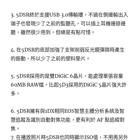
3. 5DSR終於支援USB 3.0傳輸嘍，不過在側邊輸出入
端子也發現少了之前的監聽孔，可以插上耳機邊錄邊
聽，雖然很少用到，但總是有點可惜。
4. 在5DSR的底部加強了支架削弱反光鏡彈跳時產生
的振動，所以少了之前的塑料墊片。
5. 5DSR採用的是雙DiGiC 6晶片，能處理單張容量
60MB RAW檔，比起5D3採用的DiGiC 5晶片強大許
多。
6. 5DSR擁有與1DX相同EOS智慧主體分析系統及智
慧追蹤及識別自動對焦功能，更有利於 AF 點追縱對
焦。
7. 在播放照片時5DSR也同時顯示ISO值，不用再另外