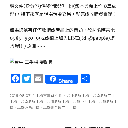
明文件(身分證)供我們影印一份(影本會蓋上作廢章處
理)，接下來就是現場現金交易，就完成收購買賣嘍!!
如果您還有任何收購或產品上的問題，歡迎隨時來電
0989-530-992或線上加入LINE( id:@gapple)諮
詢喔!!:) 謝謝~~~
F
T
E
分
Share
a
w
m
享
c
it
ai
發
分
標
2016-08-07
手機買賣與折抵
台中收購手機
、
台南收購二手
佈
類
籤
手機
、
台南收購手機
、
高價收購手機
、
高雄中古手機
、
高雄收購手
e
te
l
日
機
、
高雄收購相機
、
高雄現金收二手手機
b
r
期:
o