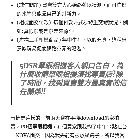
(誠信問題) 買賣雙方人心始終難以猜測，而可信度
的水準只能靠自己的判斷力。
(相機面交付款) 這個付款方式易發生突發狀況，例
如:真假鈔或是鈔票來源?。
(虛構
二手相機
商品) 無中生有、以假充真，這種惡
意欺騙易促使網路犯罪的氾濫。
5DSR單眼相機客人親口告白，為
什麼收購單眼相機須找專賣店?除
了時間，找到買賣雙方最真實的信
任關係!!
事情是這樣的，前兩天我在手機download蝦密拍
賣，PO個
單眼相機
，有個買家跟我約了中午12點在台
中NOVA面交，因為我先前有被放過鴿子，所以我當