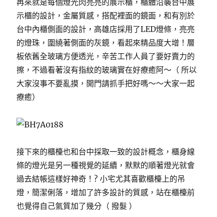
再來就是每個燈光閃亮亮的展示櫃，櫃體沿襲台中展
示櫃的設計，金屬質感，搭配裡面的鏡面，和有別於
台中內櫃側面的設計，高雄店採用了LED燈條，亮亮
的燈珠，圍繞著側面的灰鏡，看起來精品度大增！層
板依舊全玻璃方便透光，辛苦工作人員了要好賣力的
擦，不過看著沒有指紋的玻璃實在好療癒阿～（ 所以
大家沒事不要亂摸，開門請抓手把好嗎～～大家一起
療癒）
接下來的櫃檯也和台中採取一致的設計概念，櫃身線
條的燈光是另一種視覺的延續，默默的順著燈光就會
過去結帳這樣好神奇！? 小宅尤其喜歡櫃檯上的吊
燈，簡潔俐落，增加了許多設計的質感，站在櫃檯前
也覺得自己氣質加了幾分（ 撥髮 ）