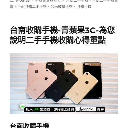
c
it
ai
發
分
標
2019-05-26
手機買賣與折抵
台南二手手機
、
台南二手手機買
佈
類
籤
賣
、
台南收購二手手機
、
台南收購手機
、
收購手機
e
te
l
日
b
r
期:
o
台南收購手機-青蘋果3C-為您
o
說明二手手機收購心得重點
k
台南收購手機