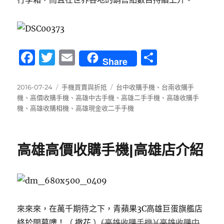
F
T
E
分
Share
a
w
m
享
c
it
ai
發
分
標
2016-07-24
手機買賣與折抵
台中收購手機
、
台南收購手
佈
類
籤
機
、
高價收購手機
、
高雄中古手機
、
高雄二手手機
、
高雄收購手
e
te
l
日
機
、
高雄收購相機
、
高雄現金收二手手機
b
r
期:
o
高雄高價收購手機|高雄店介紹
o
k
來來來，在萬千期待之下，青蘋果3C高雄巨蛋旗艦店
終於開幕嘍！（ 撒花 ）
(高雄收購手機)(高雄收購中