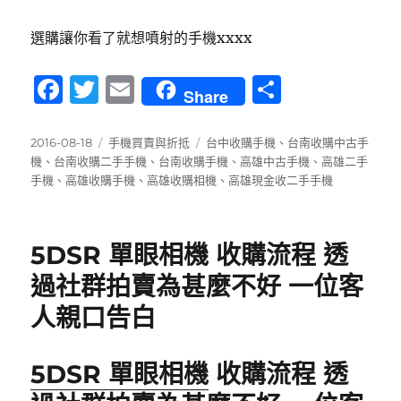
選購讓你看了就想噴射的手機xxxx
F
T
E
分
Share
a
w
m
享
c
it
ai
發
分
標
2016-08-18
手機買賣與折抵
台中收購手機
、
台南收購中古手
佈
類
籤
機
、
台南收購二手手機
、
台南收購手機
、
高雄中古手機
、
高雄二手
e
te
l
日
手機
、
高雄收購手機
、
高雄收購相機
、
高雄現金收二手手機
b
r
期:
o
5DSR 單眼相機 收購流程 透
o
過社群拍賣為甚麼不好 一位客
k
人親口告白
5DSR 單眼相機
收購流程 透