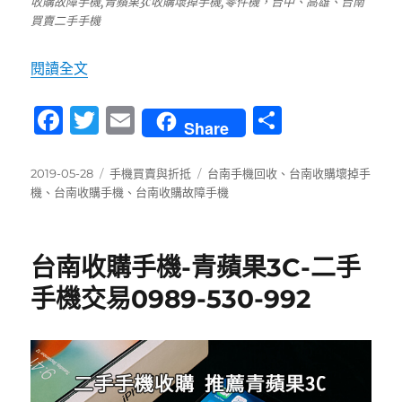
收購故障手機,青蘋果3c收購壞掉手機,零件機，台中、高雄、台南
買賣二手手機
〈台南收購故障手機-手機摔到-螢幕破裂-青蘋果
閱讀全文
F
T
E
分
Share
a
w
m
享
c
it
ai
發
分
標
2019-05-28
手機買賣與折抵
台南手機回收
、
台南收購壞掉手
佈
類
籤
機
、
台南收購手機
、
台南收購故障手機
e
te
l
日
b
r
期:
o
台南收購手機-青蘋果3C-二手
o
手機交易0989-530-992
k