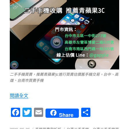
二手手機買賣，推薦青蘋果3c進行買賣估價舊手機交易，台中、高
雄、台南市買賣手機
〈台南收購手機-青蘋果3C-二手手機交易0989-5
閱讀全文
F
T
E
分
Share
a
w
m
享