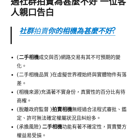
過社群拍賣為甚麼不好 一位客
人親口告白
社群
拍賣
你的相機為甚麼不好?
(
二手相機
成交與否)網路交易有其不可預期的變
化。
(二手相機品質 )在虛擬世界裡始終與實體物件有落
差。
(相機來源)充滿著不實身份，真實性的百分比有待
商榷。
(脫離政府監督 )
拍賣相機
無經過合法程式審批、鑑
定、許可無法確定權屬狀況且糾紛多。
(承擔風險)
二手相機
功能有著不確定性，買賣雙方
權益易受損。