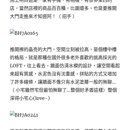
馬上明白這是一家有手機，有相機，有很多東西的
店，當然店裡的商品百百種，比圖還多，也是要推開
大門走進來才知道阿！（ 招手 ）
推開擦的晶亮的大門，空間立刻被拉高，是個樓中樓
的格局，就是那種在國外很多老外喜歡的挑高採光的
LOFT，往上看去，牆面仿清水模的設計，讓空間看起
來超有質感，水泥色沒有沈重感，拼貼的方式又增加
了許多線條，讓牆面不像只有水泥塗層一般的無聊…
（ 小宅雖然宅但最怕無聊了…整個好矛盾這樣）整個
深得小宅心(love~)