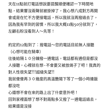
天在11點就打電話想說要提醒順便確認一下時間地
點，結果響沒兩聲就被掛掉了，我心想八成對方再開
會或是在忙不方便接電話，所以我就沒再撥過去了，
因為我有早到的習慣，所以我大概11點50分就到了，
左顧右盼沒看到人～先等！
約定的12點到了：撥電話～您的電話目前無人接聽
（心想可能在騎車）
往後給隔１０分鐘撥一通電話，電話都有通但是都沒
人接聽，心裡就在想~不會要又被放鴿子了吧！我真的
對人性很失望!!!超級失望!!
我就傻傻再３０幾度的高溫艷陽下等了一個小時連飯
都沒吃
心還想不會在來的路上出了什麼意外吧！
回到家裡面想了想不對兩點多又撥了一通電話過去，
結果還是沒接