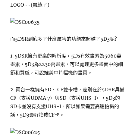
LOGO~~(飄遠了)
而5DSR到底多了什麼厲害的功能來超越了5D3呢?
1. 5DSR擁有更高的解析度，5Ds有效畫素為5060萬
畫素，5D3為2230萬畫素，可以處理更多畫面中的細
節和質感，可說媲美中片幅機的畫質。
2. 兩台一樣擁有SD、 CF雙卡槽，差別在於5DSR具備
CF（支援UDMA 7）與SD（支援UHS-I），5D3的
SD卡並沒有支援UHS-I，所以如果需要高速拍攝的
話，5D3最好換成CF卡。