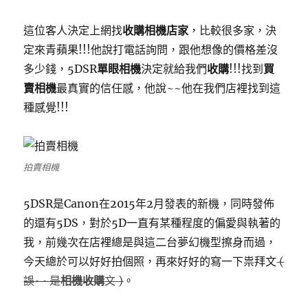
這位客人決定上網找
收購相機店家
，比較很多家，決
定來青蘋果!!!他說打電話詢問，跟他想像的價格差沒
多少錢，5DSR
單眼相機
決定就給我們
收購
!!!找到
買
賣相機
最真實的信任感，他說~~他在我們店裡找到這
種感覺!!!
拍賣相機
5DSR是Canon在2015年2月發表的新機，同時發佈
的還有5DS，對於5D一直有某種程度的偏愛與執著的
我，前幾次在店裡總是與這二台夢幻機型擦身而過，
今天總於可以好好拍個照，再來好好的寫一下祟拜文
(
誤~~是
相機收購
文 )
。