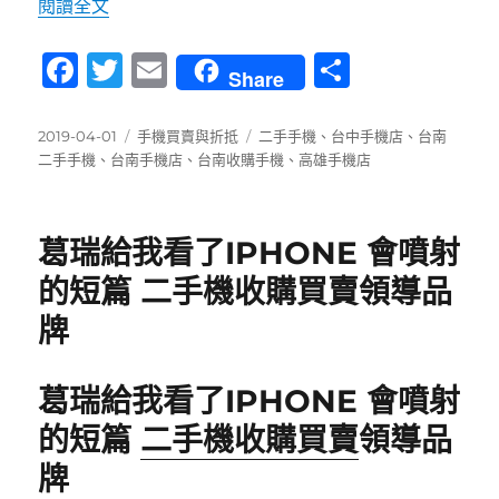
〈台南收購手機-青蘋果3C-為您說明二手手機收
閱讀全文
F
T
E
分
Share
a
w
m
享
c
it
ai
發
分
標
2019-04-01
手機買賣與折抵
二手手機
、
台中手機店
、
台南
佈
類
籤
二手手機
、
台南手機店
、
台南收購手機
、
高雄手機店
e
te
l
日
b
r
期:
o
葛瑞給我看了IPHONE 會噴射
o
的短篇 二手機收購買賣領導品
k
牌
葛瑞給我看了IPHONE 會噴射
的短篇
二手機收購買賣
領導品
牌