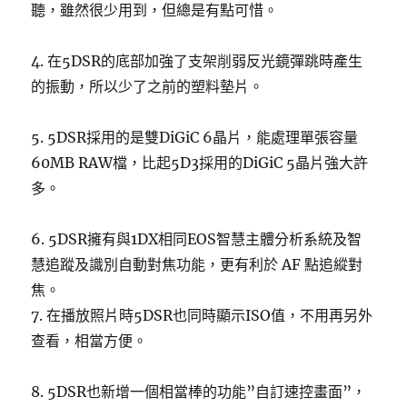
聽，雖然很少用到，但總是有點可惜。
4. 在5DSR的底部加強了支架削弱反光鏡彈跳時產生
的振動，所以少了之前的塑料墊片。
5. 5DSR採用的是雙DiGiC 6晶片，能處理單張容量
60MB RAW檔，比起5D3採用的DiGiC 5晶片強大許
多。
6. 5DSR擁有與1DX相同EOS智慧主體分析系統及智
慧追蹤及識別自動對焦功能，更有利於 AF 點追縱對
焦。
7. 在播放照片時5DSR也同時顯示ISO值，不用再另外
查看，相當方便。
8. 5DSR也新增一個相當棒的功能”自訂速控畫面”，