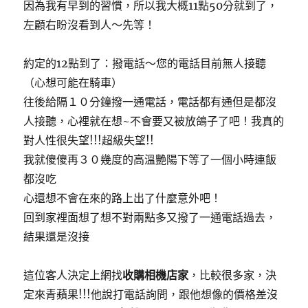
因為我有早到的習慣，所以我大概11點50分就到了，
左顧右盼沒看到人～先等！
約定的12點到了：撥電話～您的電話目前無人接聽
（心想可能在騎車）
往後給隔１０分鐘撥一通電話，電話都有通但是都沒
人接聽，心裡就在想~不會要又被放鴿子了吧！我真的
對人性很失望!!!超級失望!!
我就傻傻再３０幾度的高溫艷陽下等了一個小時連飯
都沒吃
心還想不會在來的路上出了什麼意外吧！
回到家裡面想了想不對兩點多又撥了一通電話過去，
結果還是沒接
這位客人決定上網找
收購相機店家
，比較很多家，決
定來青蘋果!!!他說打電話詢問，跟他想像的價格差沒