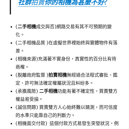
社群
拍賣
你的相機為甚麼不好?
(
二手相機
成交與否)網路交易有其不可預期的變
化。
(二手相機品質 )在虛擬世界裡始終與實體物件有落
差。
(相機來源)充滿著不實身份，真實性的百分比有待
商榷。
(脫離政府監督 )
拍賣相機
無經過合法程式審批、鑑
定、許可無法確定權屬狀況且糾紛多。
(承擔風險)
二手相機
功能有著不確定性，買賣雙方
權益易受損。
(誠信問題) 買賣雙方人心始終難以猜測，而可信度
的水準只能靠自己的判斷力。
(相機面交付款) 這個付款方式易發生突發狀況，例