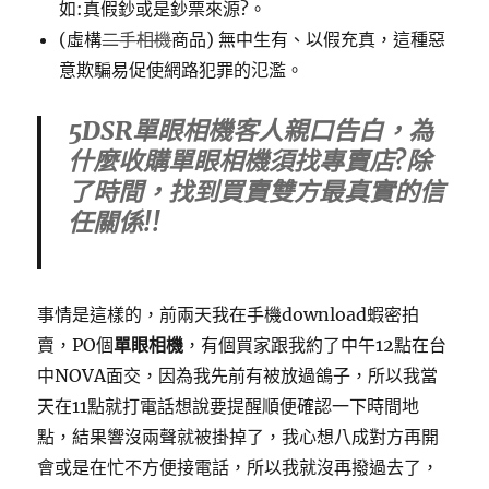
如:真假鈔或是鈔票來源?。
(虛構
二手相機
商品) 無中生有、以假充真，這種惡
意欺騙易促使網路犯罪的氾濫。
5DSR單眼相機客人親口告白，為
什麼收購單眼相機須找專賣店?除
了時間，找到買賣雙方最真實的信
任關係!!
事情是這樣的，前兩天我在手機download蝦密拍
賣，PO個
單眼相機
，有個買家跟我約了中午12點在台
中NOVA面交，因為我先前有被放過鴿子，所以我當
天在11點就打電話想說要提醒順便確認一下時間地
點，結果響沒兩聲就被掛掉了，我心想八成對方再開
會或是在忙不方便接電話，所以我就沒再撥過去了，