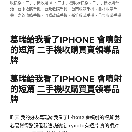
佈
類
籤
收價格
、
二手手機收購ptt
、
二手手機收購價格
、
二手手機收購台
e
te
l
日
北
、
台中收購手機
、
台北收購手機
、
台南收購手機
、
員林收購手
b
r
期:
機
、
嘉義收購手機
、
收購故障手機
、
新竹收購手機
、
苗栗收購手機
o
o
葛瑞給我看了IPHONE 會噴射
k
的短篇 二手機收購買賣領導品
牌
葛瑞給我看了IPHONE 會噴射
的短篇
二手機收購買賣
領導品
牌
昨天 我的好友葛瑞給我看了iPhone 會噴射的短篇 我
心裏覺得驚訝但我強裝鎮定 <youtu有短片 真的噴射