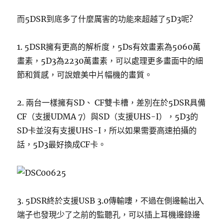
而5DSR到底多了什麼厲害的功能來超越了5D3呢?
1. 5DSR擁有更高的解析度，5Ds有效畫素為5060萬
畫素，5D3為2230萬畫素，可以處理更多畫面中的細
節和質感，可說媲美中片幅機的畫質。
2. 兩台一樣擁有SD、 CF雙卡槽，差別在於5DSR具備
CF（支援UDMA 7）與SD（支援UHS-I），5D3的
SD卡並沒有支援UHS-I，所以如果需要高速拍攝的
話，5D3最好換成CF卡。
3. 5DSR終於支援USB 3.0傳輸嘍，不過在側邊輸出入
端子也發現少了之前的監聽孔，可以插上耳機邊錄邊