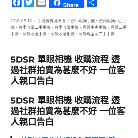
F
T
E
分
Share
a
w
m
享
c
it
ai
發
分
標
2016-08-18
手機買賣與折抵
台中收購手機
、
台南收購中古手
佈
類
籤
機
、
台南收購二手手機
、
台南收購手機
、
高雄中古手機
、
高雄二手
e
te
l
日
手機
、
高雄收購手機
、
高雄收購相機
、
高雄現金收二手手機
b
r
期:
o
5DSR 單眼相機 收購流程 透
o
過社群拍賣為甚麼不好 一位客
k
人親口告白
5DSR 單眼相機
收購流程 透
過社群拍賣為甚麼不好 一位客
人親口告白