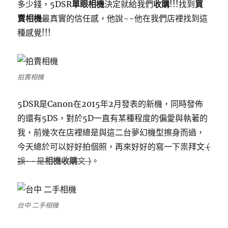
多少錢，5DSR
單眼相機
決定就給我們
收購
!!!找到
買
賣相機
最真實的信任感，他說~~他在我們店裡找到這
種感覺!!!
拍賣相機
5DSR是Canon在2015年2月發表的新機，同時發佈
的還有5DS，對於5D一直有某種程度的偏愛與執著的
我，前幾次在店裡總是與這二台夢幻機型擦身而過，
今天總於可以好好拍個照，再來好好的寫一下祟拜文
(
誤~~是
相機收購
文 )
。
台中 二手相機