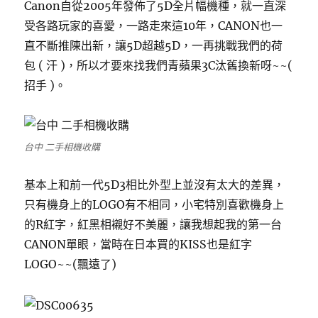
Canon自從2005年發佈了5D全片幅機種，就一直深
受各路玩家的喜愛，一路走來這10年，CANON也一
直不斷推陳出新，讓5D超越5D，一再挑戰我們的荷
包 ( 汗 )，所以才要來找我們青蘋果3C汰舊換新呀~~(
招手 )。
台中 二手相機收購
基本上和前一代5D3相比外型上並沒有太大的差異，
只有機身上的LOGO有不相同，小宅特別喜歡機身上
的R紅字，紅黑相襯好不美麗，讓我想起我的第一台
CANON單眼，當時在日本買的KISS也是紅字
LOGO~~(飄遠了)