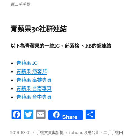
買二手手機
青蘋果3c社群連結
以下為青蘋果的一些IG、部落格 、FB的超連結
青蘋果 IG
青蘋果 痞客邦
青蘋果 高雄專頁
青蘋果 台南專頁
青蘋果 台中專頁
F
T
E
分
Share
a
w
m
享
c
it
ai
發
分
標
2019-10-01
手機買賣與折抵
iphone收購台北
、
二手手機回