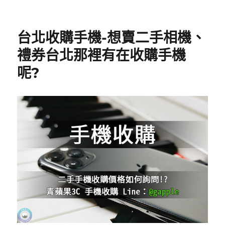
o
o
k
台北收購手機-想賣二手相機、
禮券台北那裡有在收購手機
呢?